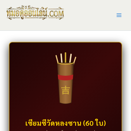
Skip
to
content
吉
เซียมซีวัดหลงซาน (60 ใบ)