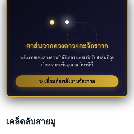
สาส์นจากดวงดาวและจักรวาล
พลังงานแห่งดวงดาวกำลังโคจร แตะเพื่อรับสาส์นที่ถูก
กำหนดมาเพื่อคุณ ณ วินาทีนี้
✨ เชื่อมต่อพลังงานจักรวาล
เคล็ดลับสายมู