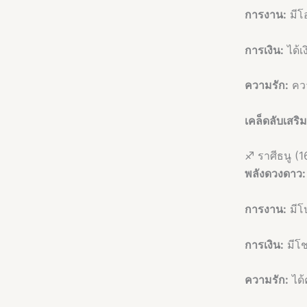
การงาน:
มีโอ
การเงิน:
ได้เง
ความรัก:
ควา
เคล็ดลับเสริ
♐ ราศีธนู (1
พลังดวงดาว:
การงาน:
มีโ
การเงิน:
มีโช
ความรัก:
ได้