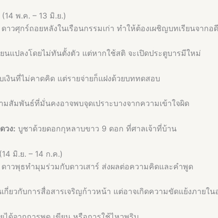
14 พ.ค. – 13 มิ.ย.)
ดาวศุกร์ถอยหลังในเรือนกรรมเก่า ทำให้ต้องเผชิญบทเรียนจากอดีต
่ยนแปลงโดยไม่ทันตั้งตัว แต่หากใช้สติ จะเปิดประตูบารมีใหม่
ับเงินที่ไม่คาดคิด แต่รายจ่ายก็แฝงด้วยบททดสอบ
มสัมพันธ์ที่มั่นคงอาจพบจุดเปราะบางจากความเข้าใจผิด
มดวง:
บูชาด้วยดอกกุหลาบขาว 9 ดอก ที่ศาลเจ้าที่บ้าน
14 มิ.ย. – 14 ก.ค.)
ดาวพุธทำมุมร่วมกับดาวเสาร์ ส่งผลต่อความคิดและคำพูด
เกี่ยวกับการสื่อสารเจริญก้าวหน้า แต่อาจเกิดความขัดแย้งภายใน
ยได้จากการพูด เขียน หรือการใช้ไหวพริบ