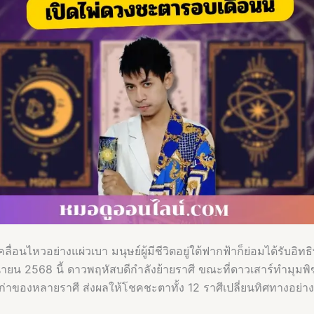
คลื่อนไหวอย่างแผ่วเบา มนุษย์ผู้มีชีวิตอยู่ใต้ฟากฟ้าก็ย่อมได้รับอิทธ
ุนายน 2568 นี้ ดาวพฤหัสบดีกำลังย้ายราศี ขณะที่ดาวเสาร์ทำมุมพิ
ก่าของหลายราศี ส่งผลให้โชคชะตาทั้ง 12 ราศีเปลี่ยนทิศทางอย่