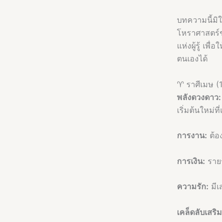
บทความนี้มิ
โหราศาสตร์ช
แห่งผู้รู้ เพ
ตนเองได้
♈ ราศีเมษ (1
พลังดวงดาว:
เริ่มต้นใหม่
การงาน:
ต้อ
การเงิน:
รายร
ความรัก:
มีเ
เคล็ดลับเสริ