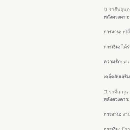
♉ ราศีพฤษภ (
พลังดวงดาว:
การงาน:
เปลี
การเงิน:
ได้ร
ความรัก:
ควา
เคล็ดลับเสริ
♊ ราศีเมถุน (
พลังดวงดาว:
การงาน:
งาน
การเงิน:
มีรา