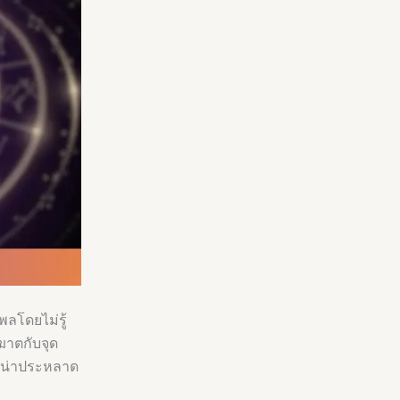
ิพลโดยไม่รู้
ฆาตกับจุด
างน่าประหลาด