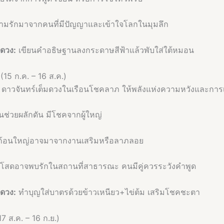
มรักมาจากคนที่มีปัญญาและเข้าใจโลกในมุมลึก
มดวง:
เขียนคำอธิษฐานลงกระดาษสีฟ้าแล้วพับใส่ใต้หมอน
15 ก.ค. – 16 ส.ค.)
ดาวจันทร์เต็มดวงในเรือนโชคลาภ ให้พลังแห่งความหวังและการเร
นช่วยผลักดัน มีโชคจากผู้ใหญ่
ก้อนใหญ่อาจมาจากงานเสริมหรือลาภลอย
สดอาจพบรักในสถานที่สาธารณะ คนมีคู่ควรระวังคำพูด
มดวง:
ทำบุญใส่บาตรด้วยข้าวเหนียว+ไข่ต้ม เสริมโชคชะตา
17 ส.ค. – 16 ก.ย.)