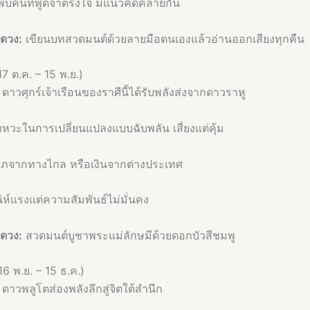
พบคนที่พูดจาตรงใจ มีแนวคิดคล้ายกัน
มดวง:
เขียนบทสวดมนต์ด้วยลายมือตนเองแล้วอ่านออกเสียงทุกคืน
17 ต.ค. – 15 พ.ย.)
ดาวศุกร์เจ้าเรือนของราศีนี้ได้รับพลังส่งจากดาวราหู
งหวะในการเปลี่ยนแปลงแบบฉับพลัน เสี่ยงแต่คุ้ม
ภจากทางไกล หรือเงินจากต่างประเทศ
่ห์แรงแต่ความสัมพันธ์ไม่มั่นคง
มดวง:
สวดมนต์บูชาพระแม่ลักษมีด้วยดอกบัวสีชมพู
16 พ.ย. – 15 ธ.ค.)
ดาวพลูโตส่องพลังลึกสู่จิตใต้สำนึก