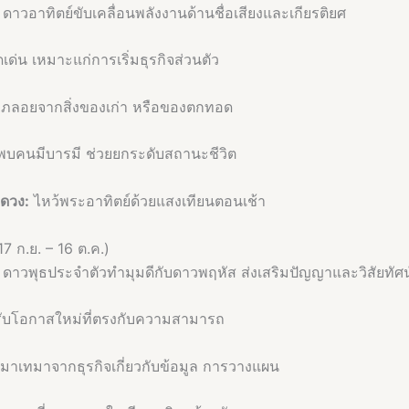
ดาวอาทิตย์ขับเคลื่อนพลังงานด้านชื่อเสียงและเกียรติยศ
ด่น เหมาะแก่การเริ่มธุรกิจส่วนตัว
ภลอยจากสิ่งของเก่า หรือของตกทอด
พบคนมีบารมี ช่วยยกระดับสถานะชีวิต
มดวง:
ไหว้พระอาทิตย์ด้วยแสงเทียนตอนเช้า
17 ก.ย. – 16 ต.ค.)
ดาวพุธประจำตัวทำมุมดีกับดาวพฤหัส ส่งเสริมปัญญาและวิสัยทัศน
รับโอกาสใหม่ที่ตรงกับความสามารถ
าเทมาจากธุรกิจเกี่ยวกับข้อมูล การวางแผน