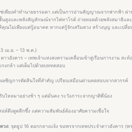
ใช่เพียงคำทำนายธรรมดา แต่เป็นการอ่านสัญญาณจากฟากฟ้า ผ่า
ั้นสูงและพลังสัญลักษณ์จากไพ่ทาโรต์ ถ่ายทอดด้วยพลังสมาธิแล
ื่อให้คุณไม่เพียงแต่รู้อนาคต หากแต่รู้จักเสริมดวง สร้างบุญ และเปล
3 เม.ย. – 13 พ.ค.)
ดาวอังคาร – เทพเจ้าแห่งสงครามเคลื่อนเข้าสู่เรือนการงาน สะท้
ที่แรงกล้า แต่เต็มไปด้วยบททดสอบ
งเผชิญการตัดสินใจที่สำคัญ เปรียบเสมือนด่านทดสอบจากสวรรค์
ับไหลมาอย่างช้า ๆ แต่มั่นคง ระวังภาระจากญาติพี่น้อง
สน่ห์ดึงดูดลึกซึ้ง แต่ความสัมพันธ์ต้องอาศัยความเชื่อใจ
มดวง:
จุดธูป 16 ดอกกลางแจ้ง ขอพรจากเทพประจำดาวอังคาร (พร