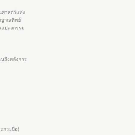
นศาสตร์แห่ง
ะญาณทิพย์
ี่ยนแปลงกรรม
อนถึงพลังการ
ะกระบือ)