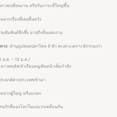
กาสเปลี่ยนงาน หรือรับภาระที่ใหญ่ขึ้น
ินจากเรื่องที่เคยสิ้นหวัง
มสัมพันธ์ลึกซึ้ง อาจถึงขั้นแต่งงาน
มดวง:
ทำบุญปล่อยปลาไหล 9 ตัว สะเดาะเคราะห์กรรมเก่า
6 ธ.ค. – 13 ม.ค.)
ดาวพฤหัสเจ้าเรือนธนูเดินหน้าเต็มกำลัง
ปรเจกต์ต่างประเทศเข้ามา
คจากผู้ใหญ่ หรือมรดก
คนรักที่มองโลกในแง่บวกเหมือนกัน