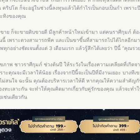
น คริปโต ก็จะอยู่ในช่วงนี้ลงทุนแล้วได้กำไรเป็นกอบเป็นกำ เพราะปีน
ระทิงของคุณ
่ขาย ก็จะขายดิบขายดี มีลูกค้าหน้าใหม่เข้ามา แต่คนราศีกุมภ์ ต้อง
ตอนนี้ เพราะดวงสามารถพีค และเป็นขาขึ้นที่สามารถไปได้ไกลอีกมาก
ุกอย่างชัดเจนตั้งแต่ 3 เดือนแรก แล้วรู้สึกได้เลยว่า ปีนี้ “คุณรว
ขภาพ ชาวราศีกุมภ์ ช่วงต้นปี ให้ระวังในเรื่องความเคลียดที่เกิดจาก
าะคุณจะมีเวลาให้น้อย เรื่องจากปีนี้จะเป็นปีที่มีงานเยอะ บางที
ุณไม่สนใจ ฉะนั้น คุณต้องบริหารเวลาให้ดี หากคุณให้ความสำคัญก
่ต้องทะเลาะกัน จะทำให้คุณคิดมากเกี่ยวกับคู่รักของคุณ แล้วจะทำ
เช่นเดียวกัน