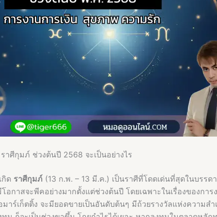
ราศีกุมภ์ ช่วงต้นปี 2568 จะเป็นอย่างไร
่เกิด
ราศีกุมภ์
(13 ก.พ. – 13 มี.ค.) เป็นราศีที่โดดเด่นที่สุดในบรรดา
ะมีโอกาสจะพีคอย่างมากตั้งแต่ช่วงต้นปี โดยเฉพาะในเรื่องของกา
ือมาร์เก็ตติ้ง จะมียอดขายเป็นอันดับต้นๆ มีถ้วยรางวัลแห่งความสำเ
งทุน ก็จะเป็นช่วงขาขึ้น โกยกำไรได้เยอะ หากลงทุนในตลาดหลักทร