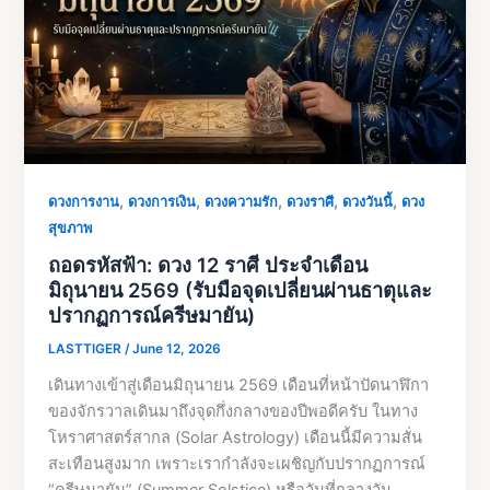
,
,
,
,
,
ดวงการงาน
ดวงการเงิน
ดวงความรัก
ดวงราศี
ดวงวันนี้
ดวง
สุขภาพ
ถอดรหัสฟ้า: ดวง 12 ราศี ประจำเดือน
มิถุนายน 2569 (รับมือจุดเปลี่ยนผ่านธาตุและ
ปรากฏการณ์ครีษมายัน)
LASTTIGER
/
June 12, 2026
เดินทางเข้าสู่เดือนมิถุนายน 2569 เดือนที่หน้าปัดนาฬิกา
ของจักรวาลเดินมาถึงจุดกึ่งกลางของปีพอดีครับ ในทาง
โหราศาสตร์สากล (Solar Astrology) เดือนนี้มีความสั่น
สะเทือนสูงมาก เพราะเรากำลังจะเผชิญกับปรากฏการณ์