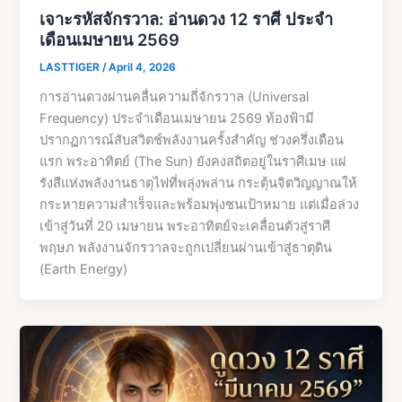
เจาะรหัสจักรวาล: อ่านดวง 12 ราศี ประจำ
เดือนเมษายน 2569
LASTTIGER
/
April 4, 2026
การอ่านดวงผ่านคลื่นความถี่จักรวาล (Universal
Frequency) ประจำเดือนเมษายน 2569 ท้องฟ้ามี
ปรากฏการณ์สับสวิตช์พลังงานครั้งสำคัญ ช่วงครึ่งเดือน
แรก พระอาทิตย์ (The Sun) ยังคงสถิตอยู่ในราศีเมษ แผ่
รังสีแห่งพลังงานธาตุไฟที่พลุ่งพล่าน กระตุ้นจิตวิญญาณให้
กระหายความสำเร็จและพร้อมพุ่งชนเป้าหมาย แต่เมื่อล่วง
เข้าสู่วันที่ 20 เมษายน พระอาทิตย์จะเคลื่อนตัวสู่ราศี
พฤษภ พลังงานจักรวาลจะถูกเปลี่ยนผ่านเข้าสู่ธาตุดิน
(Earth Energy)