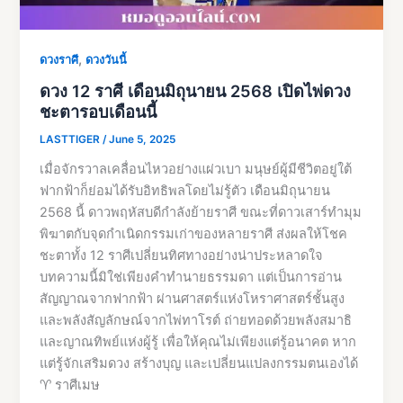
,
ดวงราศี
ดวงวันนี้
ดวง 12 ราศี เดือนมิถุนายน 2568 เปิดไพ่ดวง
ชะตารอบเดือนนี้
LASTTIGER
/
June 5, 2025
เมื่อจักรวาลเคลื่อนไหวอย่างแผ่วเบา มนุษย์ผู้มีชีวิตอยู่ใต้
ฟากฟ้าก็ย่อมได้รับอิทธิพลโดยไม่รู้ตัว เดือนมิถุนายน
2568 นี้ ดาวพฤหัสบดีกำลังย้ายราศี ขณะที่ดาวเสาร์ทำมุม
พิฆาตกับจุดกำเนิดกรรมเก่าของหลายราศี ส่งผลให้โชค
ชะตาทั้ง 12 ราศีเปลี่ยนทิศทางอย่างน่าประหลาดใจ
บทความนี้มิใช่เพียงคำทำนายธรรมดา แต่เป็นการอ่าน
สัญญาณจากฟากฟ้า ผ่านศาสตร์แห่งโหราศาสตร์ชั้นสูง
และพลังสัญลักษณ์จากไพ่ทาโรต์ ถ่ายทอดด้วยพลังสมาธิ
และญาณทิพย์แห่งผู้รู้ เพื่อให้คุณไม่เพียงแต่รู้อนาคต หาก
แต่รู้จักเสริมดวง สร้างบุญ และเปลี่ยนแปลงกรรมตนเองได้
♈ ราศีเมษ