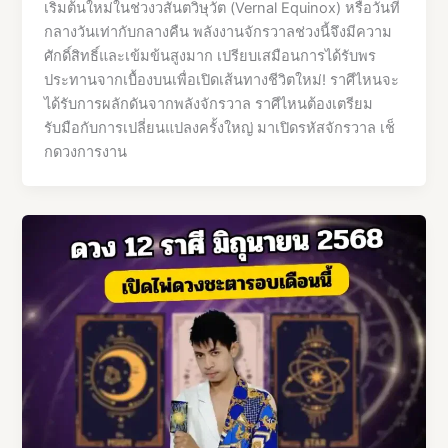
เริ่มต้นใหม่ในช่วงวสันตวิษุวัต (Vernal Equinox) หรือวันที่
กลางวันเท่ากับกลางคืน พลังงานจักรวาลช่วงนี้จึงมีความ
ศักดิ์สิทธิ์และเข้มข้นสูงมาก เปรียบเสมือนการได้รับพร
ประทานจากเบื้องบนเพื่อเปิดเส้นทางชีวิตใหม่! ราศีไหนจะ
ได้รับการผลักดันจากพลังจักรวาล ราศีไหนต้องเตรียม
รับมือกับการเปลี่ยนแปลงครั้งใหญ่ มาเปิดรหัสจักรวาล เช็
กดวงการงาน