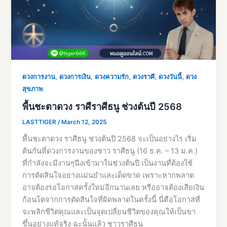
,
,
,
,
,
ดวงการงาน
ดวงการเงิน
ดวงความรัก
ดวงราศี
ดวงวันนี้
ดวง
สุขภาพ
พื้นชะตาดวง ราศีราศีธนู ช่วงต้นปี 2568
LASTTIGER
/
March 12, 2025
พื้นชะตาดวง ราศีธนู ช่วงต้นปี 2568 จะเป็นอย่างไร เริ่ม
ต้นกันที่ดวงการงานของชาว ราศีธนู (16 ธ.ค. – 13 ม.ค.)
ที่กำลังจะมีงานๆนึงเข้ามาในช่วงต้นปี เป็นงานที่ต้องใช้
การตัดสินใจอย่างแม่นยำและเด็ดขาด เพราะหากพลาด
อาจต้องรอโอกาสครั้งใหม่อีกนานเลย หรืออาจต้องเสียเงิน
ก้อนโตจากการตัดสินใจที่ผิดพลาดในครั้งนี้ นี่คือโอกาสที่
จะพลิกชีวิตคุณและเป็นจุดเปลี่ยนชีวิตของคุณให้เป็นขา
ขึ้นอย่างแท้จริง ฉะนั้นแล้ว ชาวราศีธนู