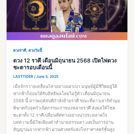
,
ดวงราศี
ดวงวันนี้
ดวง 12 ราศี เดือนมิถุนายน 2568 เปิดไพ่ดวง
ชะตารอบเดือนนี้
LASTTIGER
/
June 5, 2025
เมื่อจักรวาลเคลื่อนไหวอย่างแผ่วเบา มนุษย์ผู้มีชีวิตอยู่ใต้
ฟากฟ้าก็ย่อมได้รับอิทธิพลโดยไม่รู้ตัว เดือนมิถุนายน
2568 นี้ ดาวพฤหัสบดีกำลังย้ายราศี ขณะที่ดาวเสาร์ทำมุม
พิฆาตกับจุดกำเนิดกรรมเก่าของหลายราศี ส่งผลให้โชค
ชะตาทั้ง 12 ราศีเปลี่ยนทิศทางอย่างน่าประหลาดใจ
บทความนี้มิใช่เพียงคำทำนายธรรมดา แต่เป็นการอ่าน
สัญญาณจากฟากฟ้า ผ่านศาสตร์แห่งโหราศาสตร์ชั้นสูง