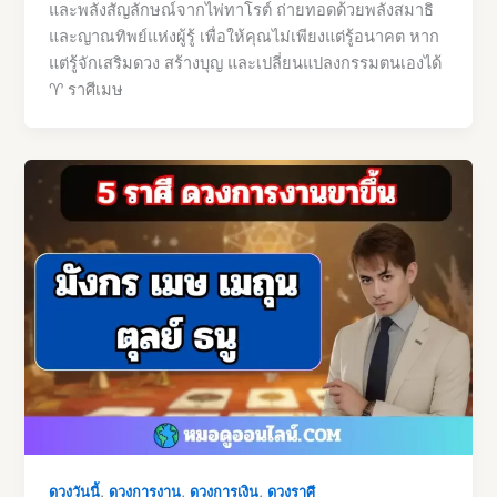
และพลังสัญลักษณ์จากไพ่ทาโรต์ ถ่ายทอดด้วยพลังสมาธิ
และญาณทิพย์แห่งผู้รู้ เพื่อให้คุณไม่เพียงแต่รู้อนาคต หาก
แต่รู้จักเสริมดวง สร้างบุญ และเปลี่ยนแปลงกรรมตนเองได้
♈ ราศีเมษ
,
,
,
ดวงวันนี้
ดวงการงาน
ดวงการเงิน
ดวงราศี