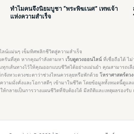
ทำไมคนจึงนิยมบูชา “พระพิฆเนศ” เทพเจ้า
แห่งความสำเร็จ
น์แม่นๆ เข็มทิศพลิกชีวิตสู่ความสำเร็จ
รบครันที่สุด หากคุณกำลังตามหา
เว็บดูดวงออนไลน์
ที่เชื่อถือได้ 
ยมทุกเส้นทางไว้ให้คุณออกแบบชีวิตได้อย่างแม่นยำ คุณสามารถเล
เช็กจังหวะดวงชะตาว่าช่วงไหนควรลุยหรือพักด้วย
โหราศาสตร์ดวง
ูดความมั่งคั่งและโอกาสดีๆ เข้ามาในชีวิต โดยข้อมูลทั้งหมดนี้ด
ห้กลายเป็นการวางแผนชีวิตที่จับต้องได้ มีสถิติและเหตุผลรองรับ