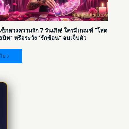
เช็กดวงความรัก 7 วันเกิด! ใครมีเกณฑ์ “โสด
สนิท” หรือระวัง “รักซ้อน” จนเจ็บตัว
ดไป