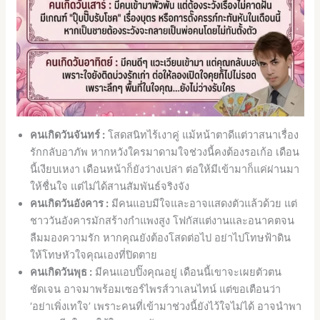
คนเกิดวันจันทร์ :
โสดสนิทไร้เงาคู่ แม้หน้าตาดีแต่วาสนาเรื่อง
รักกลับอาภัพ หากหวังใครมาดามใจช่วงนี้คงต้องรอเก้อ เดือน
นี้เงียบเหงา เดือนหน้าก็ยังว่างเปล่า ต่อให้มีเข้ามาก็แค่ผ่านมา
ให้ชื่นใจ แต่ไม่ได้สานสัมพันธ์จริงจัง
คนเกิดวันอังคาร :
มีคนแอบมีใจและอาจแสดงตัวแล้วด้วย แต่
ชาววันอังคารมักสร้างกำแพงสูง โฟกัสแต่งานและอนาคตจน
ลืมมองความรัก หากคุณยังต้องโสดต่อไป อย่าไปโทษฟ้าดิน
ให้โทษหัวใจคุณเองที่ปิดตาย
คนเกิดวันพุธ :
มีคนแอบปิ๊งคุณอยู่ เดือนนี้เขาจะเผยตัวตน
ชัดเจน อาจมาพร้อมเซอร์ไพรส์วาเลนไทน์ แต่ขอเตือนว่า
‘อย่าเพิ่งเทใจ’ เพราะคนที่เข้ามาช่วงนี้ยังไว้ใจไม่ได้ อาจนำพา