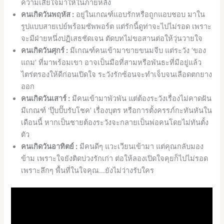
ความเสียใจมาให้ในภายหลัง
คนเกิดวันพฤหัส :
อยู่ในเกณฑ์แอบรักหรือถูกแอบชอบ มาใน
รูปแบบสายเปย์พร้อมซัพพอร์ต แต่รักนี้ดูท่าจะไปไม่รอด เพราะ
จะมีฝ่ายหนึ่งปฏิเสธชัดเจน ตัดบทไม่ขอสานต่อให้วุ่นวายใจ
คนเกิดวันศุกร์ :
มีเกณฑ์คนเข้ามาขายขนมจีบ แต่ระวัง ‘ของ
แถม’ ที่มาพร้อมเขา อาจเป็นมือที่สามหรือพันธะที่มีอยู่แล้ว
ไตร่ตรองให้ดีก่อนเปิดใจ ระวังรักซ้อนจะทำเจ็บจนเลือดตกยาง
ออก
คนเกิดวันเสาร์ :
มีคนเข้ามาพัวพัน แต่ต้องระวังเรื่องไม่คาดฝัน
มีเกณฑ์ ‘ปุ๊บปั๊บรับโชค’ เรื่องบุตร หรือการตั้งครรภ์กะทันหันใน
เดือนนี้ หากเป็นชายต้องระวังจะกลายเป็นพ่อคนโดยไม่ทันตั้ง
ตัว
คนเกิดวันอาทิตย์ :
มีคนดีๆ แวะเวียนเข้ามา แต่คุณกลับมอง
ข้าม เพราะใจยังติดบ่วงรักเก่า ต่อให้ลองเปิดใจคุยก็ไปไม่รอด
เพราะลึกๆ พื้นที่ในใจคุณ…ยังไม่ว่างรับใคร