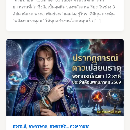
“ครีษมายัน” (Summer Solstice) หรือวันที่กลางวัน
ยาวนานที่สุด ซึ่งถือเป็นจุดพีคของพลังงานสุริยะ ในช่วง 3
สัปดาห์แรก พระอาทิตย์จะสาดแสงอยู่ในราศีมิถุน กระตุ้น
“พลังงานธาตุลม” ให้ทุกอย่างบนโลกหมุนเร็ว […]
,
,
,
ดวงวันนี้
ดวงการงาน
ดวงการเงิน
ดวงความรัก