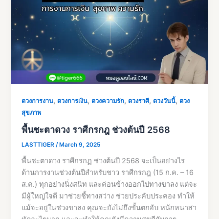
,
,
,
,
,
ดวงการงาน
ดวงการเงิน
ดวงความรัก
ดวงราศี
ดวงวันนี้
ดวง
สุขภาพ
พื้นชะตาดวง ราศีกรกฎ ช่วงต้นปี 2568
LASTTIGER
/
March 9, 2025
พื้นชะตาดวง ราศีกรกฏ ช่วงต้นปี 2568 จะเป็นอย่างไร
ด้านการงานช่วงต้นปีสำหรับชาว ราศีกรกฎ (15 ก.ค. – 16
ส.ค.) ทุกอย่างนิ่งสนิท และค่อนข้างออกไปทางขาลง แต่จะ
มีผู้ใหญ่ใจดี มาช่วยชี้ทางสว่าง ช่วยประคับประคอง ทำให้
แม้จะอยู่ในช่วงขาลง คุณจะยังไม่ถึงขั้นตกอับ หนักหนาสา