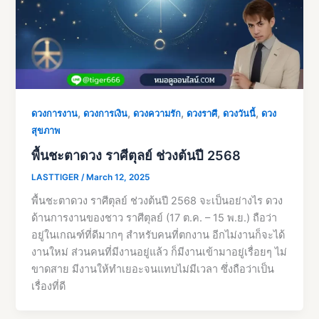
,
,
,
,
,
ดวงการงาน
ดวงการเงิน
ดวงความรัก
ดวงราศี
ดวงวันนี้
ดวง
สุขภาพ
พื้นชะตาดวง ราศีตุลย์ ช่วงต้นปี 2568
LASTTIGER
/
March 12, 2025
พื้นชะตาดวง ราศีตุลย์ ช่วงต้นปี 2568 จะเป็นอย่างไร ดวง
ด้านการงานของชาว ราศีตุลย์ (17 ต.ค. – 15 พ.ย.) ถือว่า
อยู่ในเกณฑ์ที่ดีมากๆ สำหรับคนที่ตกงาน อีกไม่งานก็จะได้
งานใหม่ ส่วนคนที่มีงานอยู่แล้ว ก็มีงานเข้ามาอยู่เรื่อยๆ ไม่
ขาดสาย มีงานให้ทำเยอะจนแทบไม่มีเวลา ซึ่งถือว่าเป็น
เรื่องที่ดี