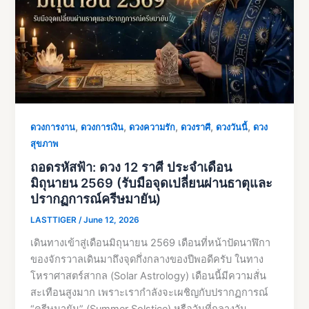
,
,
,
,
,
ดวงการงาน
ดวงการเงิน
ดวงความรัก
ดวงราศี
ดวงวันนี้
ดวง
สุขภาพ
ถอดรหัสฟ้า: ดวง 12 ราศี ประจำเดือน
มิถุนายน 2569 (รับมือจุดเปลี่ยนผ่านธาตุและ
ปรากฏการณ์ครีษมายัน)
LASTTIGER
/
June 12, 2026
เดินทางเข้าสู่เดือนมิถุนายน 2569 เดือนที่หน้าปัดนาฬิกา
ของจักรวาลเดินมาถึงจุดกึ่งกลางของปีพอดีครับ ในทาง
โหราศาสตร์สากล (Solar Astrology) เดือนนี้มีความสั่น
สะเทือนสูงมาก เพราะเรากำลังจะเผชิญกับปรากฏการณ์